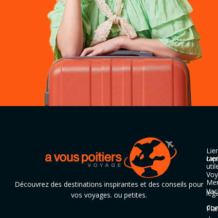
Lie
rap
Lie
util
Voy
Men
Découvrez des destinations inspirantes et des conseils pour
Vac
lég
vos voyages. ou petites.
Con
Pla