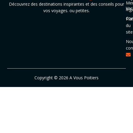
Men
Découvrez des destinations inspirantes et des conseils pour
Vac
lég
vos voyages. ou petites.
Con
Pla
du
site
No
con
Copyright © 2026 A Vous Poitiers