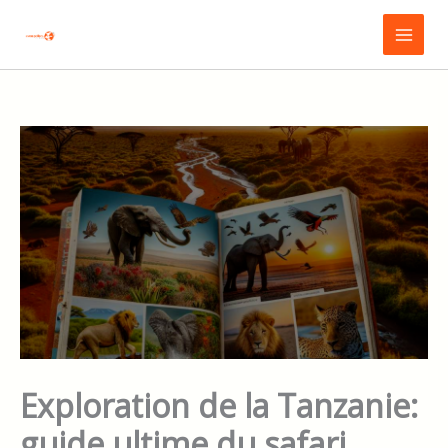
Aller
Main
au
Menu
contenu
Exploration de la Tanzanie:
guide ultime du safari