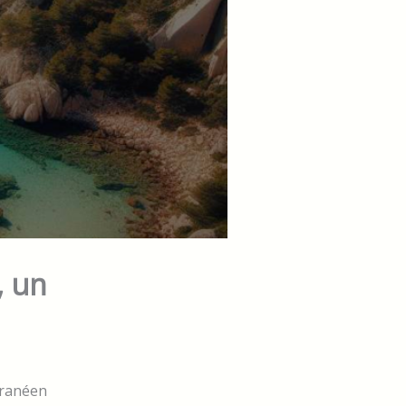
, un
rranéen