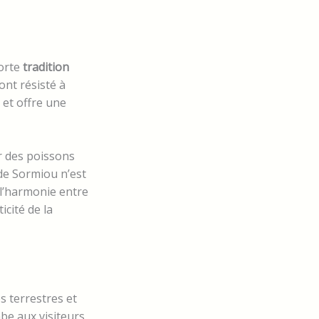
forte
tradition
ont résisté à
 et offre une
r des poissons
 de Sormiou n’est
 l’harmonie entre
icité de la
 terrestres et
mbe aux visiteurs