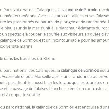
u Parc National des Calanques, la
calanque de Sormiou
se d
te méditerranéenne. Avec ses eaux cristallines et ses falaises
ttire les passionnés de nature, de plongée et de randonnée.
le bleu azur de la mer s’unit à la blancheur éclatante du roc 
t un spectacle à couper le souffle aux visiteurs en quête d’év
La calanque de Sormiou est un incontournable pour les amou
iodiversité marine.
lle dans les Bouches-du-Rhône
u parc national des Calanques, la
calanque de Sormiou
est u
. Accessible depuis Marseille après une randonnée ou en voi
petit paradis attire aussi bien les locaux que les touristes en
e et le paysage de falaises blanches créent un contraste sai
el à couper le souffle.
du parc national, la calanque de Sormiou est entourée d’une