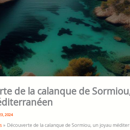
te de la calanque de Sormiou
éditerranéen
23, 2024
s
Découverte de la calanque de Sormiou, un joyau médite