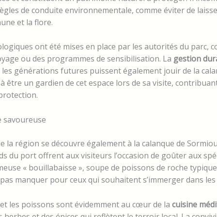
règles de conduite environnementale, comme éviter de laiss
une et la flore.
cologiques ont été mises en place par les autorités du parc,
oyage ou des programmes de sensibilisation. La
gestion dur
 les générations futures puissent également jouir de la cal
à être un gardien de cet espace lors de sa visite, contribuan
protection.
le savoureuse
e la région se découvre également à la calanque de Sormiou
ds du port offrent aux visiteurs l’occasion de goûter aux spéc
meuse « bouillabaisse », soupe de poissons de roche typique 
e pas manquer pour ceux qui souhaitent s’immerger dans les
r et les poissons sont évidemment au cœur de la
cuisine méd
herbes et des épices qui reflètent le terroir local. La conviv