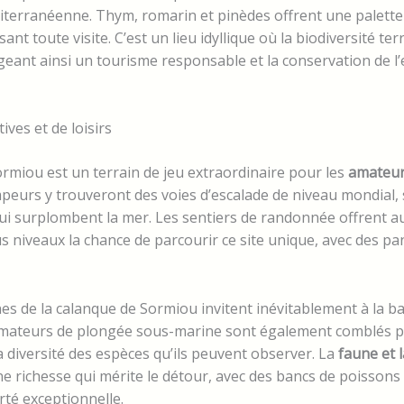
terranéenne. Thym, romarin et pinèdes offrent une palette 
ant toute visite. C’est un lieu idyllique où la biodiversité te
eant ainsi un tourisme responsable et la conservation de 
ives et de loisirs
rmiou est un terrain de jeu extraordinaire pour les
amateurs
mpeurs y trouveront des voies d’escalade de niveau mondial,
qui surplombent la mer. Les sentiers de randonnée offrent a
 niveaux la chance de parcourir ce site unique, avec des p
ines de la calanque de Sormiou invitent inévitablement à la b
amateurs de plongée sous-marine sont également comblés p
a diversité des espèces qu’ils peuvent observer. La
faune et l
e richesse qui mérite le détour, avec des bancs de poissons 
rté exceptionnelle.