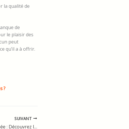
 la qualité de
alanque de
r le plaisir des
acun peut
 qu’il a à offrir.
s ?
SUIVANT
Escapade ensoleillée : Découvrez les meilleurs campings à Salou