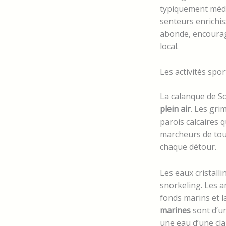
typiquement médi
senteurs enrichiss
abonde, encourag
local.
Les activités sport
La calanque de So
plein air
. Les gri
parois calcaires 
marcheurs de tous
chaque détour.
Les eaux cristall
snorkeling. Les 
fonds marins et l
marines
sont d’un
une eau d’une cla