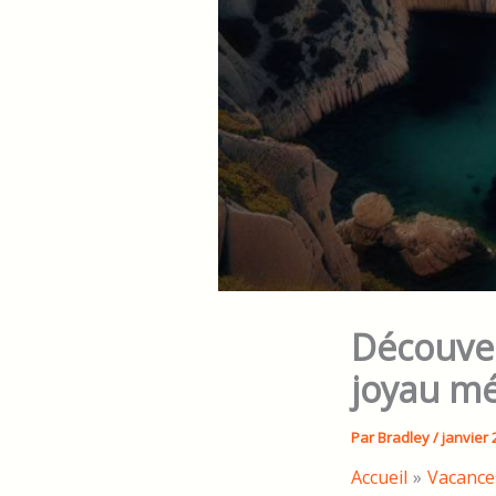
Découver
joyau m
Par
Bradley
/
janvier 
Accueil
Vacance