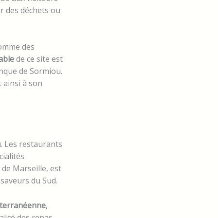
er des déchets ou
 comme des
able
de ce site est
anque de Sormiou.
t ainsi à son
. Les restaurants
ialités
de Marseille, est
 saveurs du Sud.
iterranéenne
,
ialité des repas