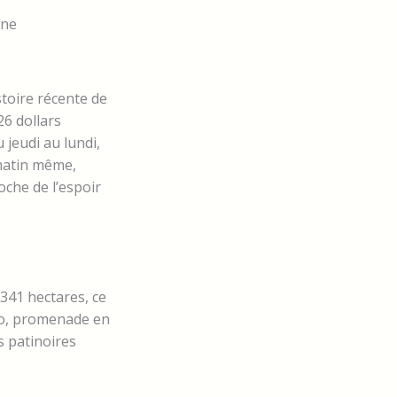
ine
toire récente de
26 dollars
 jeudi au lundi,
 matin même,
oche de l’espoir
341 hectares, ce
élo, promenade en
s patinoires