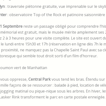
lyn
: traversée piétonne gratuite, vue imprenable sur le skyl
nter
: observatoire Top of the Rock et patinoire saisonnière
11 Septembre
reste un passage obligé pour comprendre l’his
 au mémorial est gratuit, mais le musée mérite amplement ses 
z 2 à 3 heures pour une visite complète. Le site est ouvert du
t le lundi entre 15h30 et 17h (réservation en ligne dès 7h le
 À proximité, ne manquez pas la Chapelle Saint Paul avec sa cl
ttoresque qui semble tout droit sorti d’un film d’horreur.
e poumon vert de Manhattan
 vous oppresse,
Central Park
vous tend les bras. Étendu sur 
 mille façons de se ressourcer : balade à pied, location de v
, jogging matinal ou pique-nique sous les arbres. En hiver, le
asker Rink transforment le parc en carte postale enneigée.