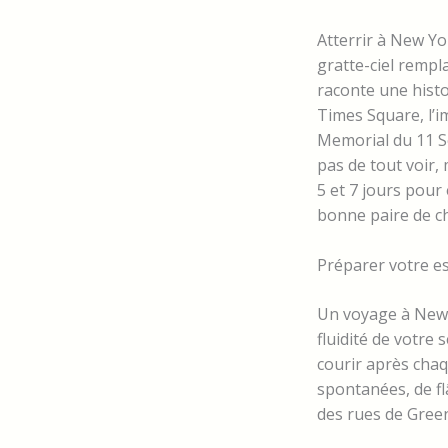
Atterrir à New Yo
gratte-ciel rempla
raconte une histo
Times Square, l’i
Memorial du 11 Se
pas de tout voir,
5 et 7 jours pour
bonne paire de c
Préparer votre e
Un voyage à New 
fluidité de votre 
courir après chaq
spontanées, de fl
des rues de Green