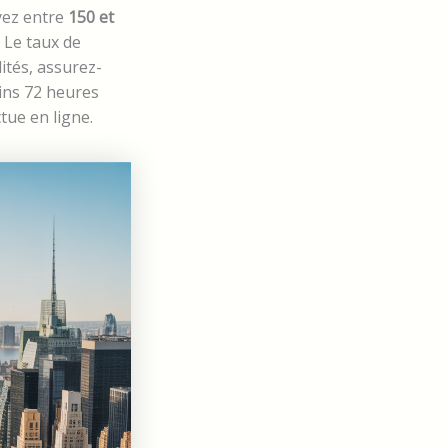
yez entre
150 et
. Le taux de
lités, assurez-
ins 72 heures
tue en ligne.