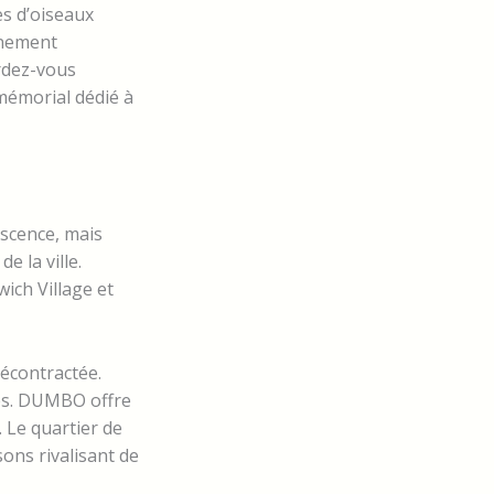
s d’oiseaux
énement
erdez-vous
mémorial dédié à
scence, mais
 la ville.
ich Village et
écontractée.
chés. DUMBO offre
 Le quartier de
ons rivalisant de