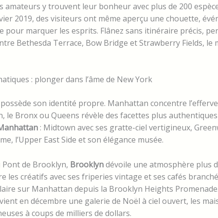
s amateurs y trouvent leur bonheur avec plus de 200 espèce
nvier 2019, des visiteurs ont même aperçu une chouette, év
 pour marquer les esprits. Flânez sans itinéraire précis, p
tre Bethesda Terrace, Bow Bridge et Strawberry Fields, le 
atiques : plonger dans l’âme de New York
ossède son identité propre. Manhattan concentre l’efferve
, le Bronx ou Queens révèle des facettes plus authentiques de
Manhattan
: Midtown avec ses gratte-ciel vertigineux, Greenw
e, l’Upper East Side et son élégance musée.
u Pont de Brooklyn,
Brooklyn
dévoile une atmosphère plus d
re les créatifs avec ses friperies vintage et ses cafés bran
laire sur Manhattan depuis la Brooklyn Heights Promenade.
ient en décembre une galerie de Noël à ciel ouvert, les mais
euses à coups de milliers de dollars.