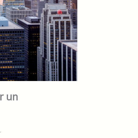
r un
r