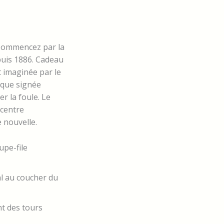
 Commencez par la
epuis 1886. Cadeau
t imaginée par le
ique signée
r la foule. Le
 centre
 nouvelle.
upe-file
l au coucher du
t des tours