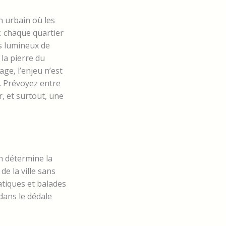
n urbain où les
 : chaque quartier
ts lumineux de
la pierre du
ge, l’enjeu n’est
. Prévoyez entre
, et surtout, une
n détermine la
de la ville sans
atiques et balades
dans le dédale