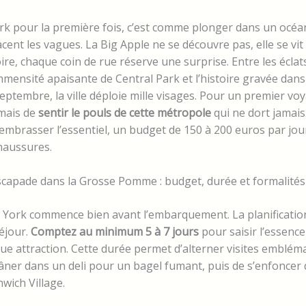
rk pour la première fois, c’est comme plonger dans un océa
cent les vagues. La Big Apple ne se découvre pas, elle se vit
ire, chaque coin de rue réserve une surprise. Entre les écla
mmensité apaisante de Central Park et l’histoire gravée dans 
ptembre, la ville déploie mille visages. Pour un premier voya
 mais de
sentir le pouls de cette métropole
qui ne dort jamais
 embrasser l’essentiel, un budget de 150 à 200 euros par jour
haussures.
scapade dans la Grosse Pomme : budget, durée et formalités
York commence bien avant l’embarquement. La planificatio
séjour.
Comptez au minimum 5 à 7 jours
pour saisir l’essence 
ue attraction. Cette durée permet d’alterner visites emblém
âner dans un deli pour un bagel fumant, puis de s’enfoncer 
wich Village.