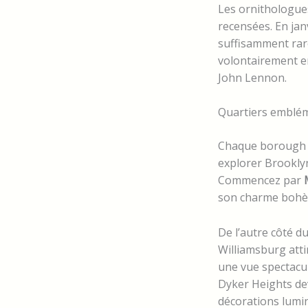
Les ornithologue
recensées. En ja
suffisamment rare
volontairement en
John Lennon.
Quartiers emblém
Chaque borough p
explorer Brooklyn
Commencez par
son charme bohèm
De l’autre côté d
Williamsburg atti
une vue spectacu
Dyker Heights dev
décorations lumin