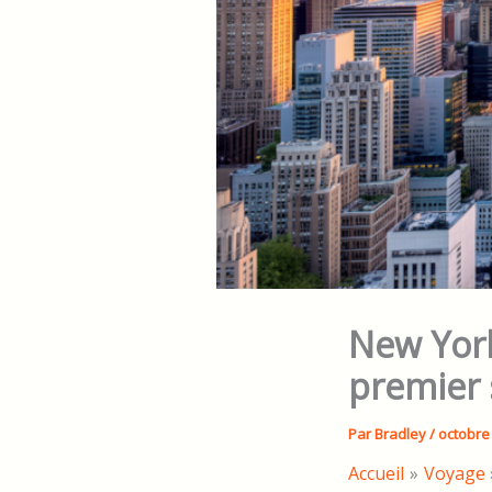
New York
premier 
Par
Bradley
/
octobre 
Accueil
Voyage