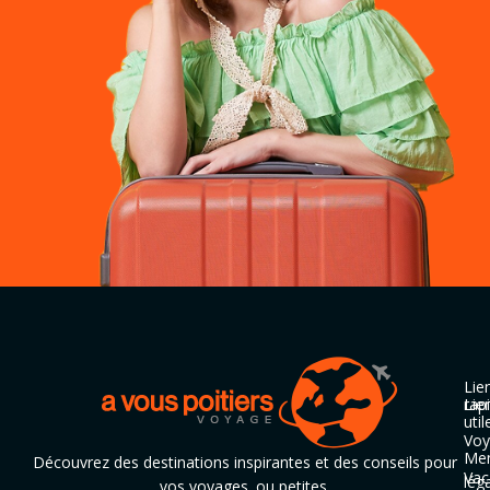
Lie
rap
Lie
util
Voy
Men
Découvrez des destinations inspirantes et des conseils pour
Vac
lég
vos voyages. ou petites.