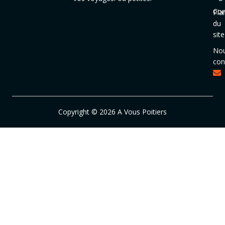
Con
Pla
du
site
No
con
Copyright © 2026 A Vous Poitiers