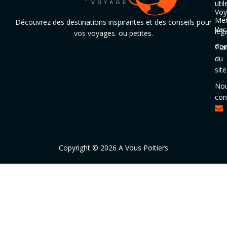
util
Voy
Men
Découvrez des destinations inspirantes et des conseils pour
Vac
lég
vos voyages. ou petites.
Con
Pla
du
site
No
con
Copyright © 2026 A Vous Poitiers