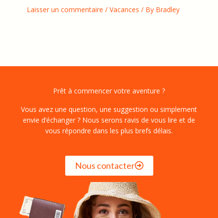
Laisser un commentaire
/
Vacances
/ By
Bradley
Prêt à commencer votre aventure ?
Vous avez une question, une suggestion ou simplement
envie d’échanger ? Nous serons ravis de vous lire et de
vous répondre dans les plus brefs délais.
Nous contacter