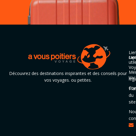
Lie
rap
Lie
util
Voy
Men
Découvrez des destinations inspirantes et des conseils pour
Vac
lég
vos voyages. ou petites.
Con
Pla
du
site
No
con