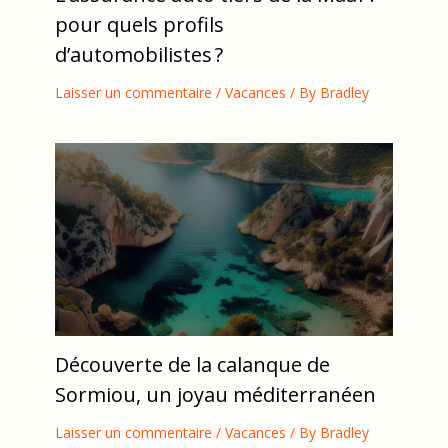
pour quels profils
d’automobilistes ?
Laisser un commentaire
/
Vacances
/ By
Bradley
Découverte de la calanque de
Sormiou, un joyau méditerranéen
Laisser un commentaire
/
Vacances
/ By
Bradley