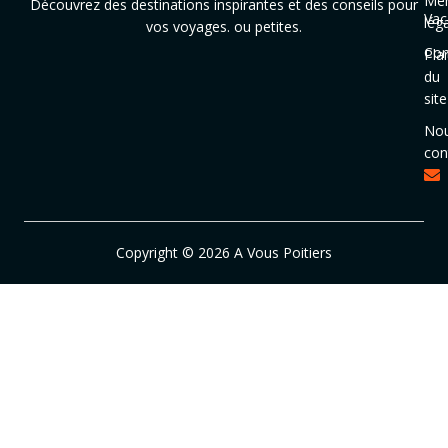
Men
Découvrez des destinations inspirantes et des conseils pour
Vac
lég
vos voyages. ou petites.
Con
Pla
du
site
No
con
Copyright © 2026 A Vous Poitiers