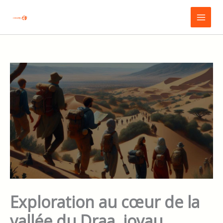
Aller
Main
au
Menu
contenu
Exploration au cœur de la
vallée du Draa, joyau