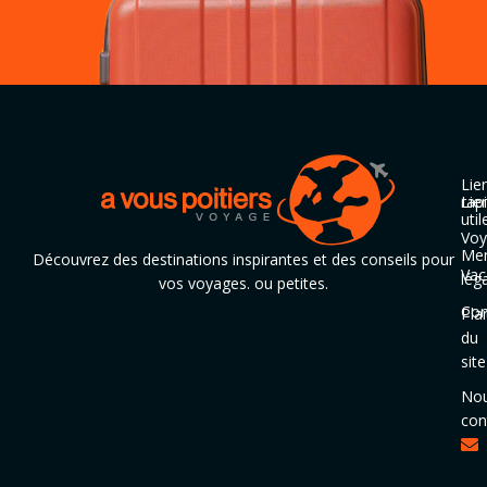
Lie
rap
Lie
util
Voy
Men
Découvrez des destinations inspirantes et des conseils pour
Vac
lég
vos voyages. ou petites.
Con
Pla
du
site
No
con