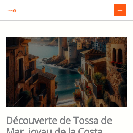
Aller
Main
au
Menu
contenu
Découverte de Tossa de
Mar, joyau de la Costa