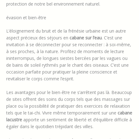
initiatives comme des programmes de nettoyage des cours
d’eau ou des actions de sensibilisation aux problématiques
écologiques peuvent être associés aux séjours. La vie en
maison sur l’eau
devient alors une participation active à la
protection de notre bel environnement naturel.
évasion et bien-être
L’éloignement du bruit et de la frénésie urbaine est un autre
aspect précieux des séjours en
cabane sur l’eau
. C’est une
invitation à se déconnecter pour se reconnecter : à soi-même,
à ses proches, à la nature. Profitez de moments de lecture
ininterrompus, de longues siestes bercées par les vagues ou
de bains de soleil rythmés par le chant des oiseaux. C’est une
occasion parfaite pour pratiquer la pleine conscience et
revitaliser le corps comme l’esprit.
Les avantages pour le bien-être ne s’arrêtent pas là. Beaucoup
de sites offrent des soins du corps tels que des massages sur
place ou la possibilité de pratiquer des exercices de relaxation
tels que le tai-chi. Vivre même temporairement sur une
cabane