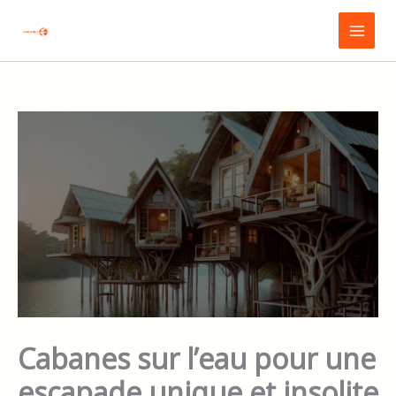
Aller
Main
au
Menu
contenu
Cabanes sur l’eau pour une
escapade unique et insolite