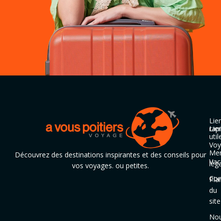
Lie
rap
Lie
util
Voy
Men
Découvrez des destinations inspirantes et des conseils pour
Vac
lég
vos voyages. ou petites.
Con
Pla