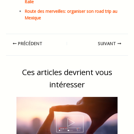
Exploration encrée: tendances et significations des
tatouages de voyage
Ostuni, le joyau blanc de la région des Pouilles en
Italie
Route des merveilles: organiser son road trip au
Mexique
PRÉCÉDENT
SUIVANT
Ces articles devrient vous
intéresser