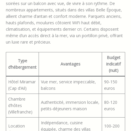
soirées sur un balcon avec vue, de vivre à son rythme. De
nombreux appartements, situés dans des villas Belle Époque,
allient charme d’antan et confort moderne. Parquets anciens,
hauts plafonds, moulures côtoient WiFi haut débit,
climatisation, et équipements dernier cri. Certains disposent
même d’un accès direct à la mer, via un portillon privé, offrant
un luxe rare et précieux.
Budget
Type
Avantages
indicatif
d’hébergement
(nuit)
Hôtel Miramar
Vue mer, service impeccable,
90-150
(Cap d’Ail)
balcons
euros
Chambre
Authenticité, immersion locale,
80-120
d’hôtes
petits-déjeuners maison
euros
(Villefranche)
Indépendance, cuisine
Location
100-200
équipée, charme des villas