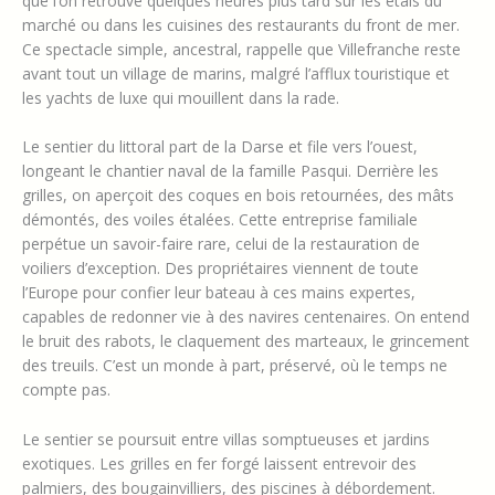
que l’on retrouve quelques heures plus tard sur les étals du
marché ou dans les cuisines des restaurants du front de mer.
Ce spectacle simple, ancestral, rappelle que Villefranche reste
avant tout un village de marins, malgré l’afflux touristique et
les yachts de luxe qui mouillent dans la rade.
Le sentier du littoral part de la Darse et file vers l’ouest,
longeant le chantier naval de la famille Pasqui. Derrière les
grilles, on aperçoit des coques en bois retournées, des mâts
démontés, des voiles étalées. Cette entreprise familiale
perpétue un savoir-faire rare, celui de la restauration de
voiliers d’exception. Des propriétaires viennent de toute
l’Europe pour confier leur bateau à ces mains expertes,
capables de redonner vie à des navires centenaires. On entend
le bruit des rabots, le claquement des marteaux, le grincement
des treuils. C’est un monde à part, préservé, où le temps ne
compte pas.
Le sentier se poursuit entre villas somptueuses et jardins
exotiques. Les grilles en fer forgé laissent entrevoir des
palmiers, des bougainvilliers, des piscines à débordement.