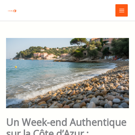
Aller
Main
au
Menu
contenu
Un Week-end Authentique
sur la Côte d’Azur :