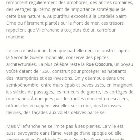
remontent régulièrement des amphores, des ancres romaines,
des vestiges qui témoignent de l’importance stratégique de
cette baie naturelle. Aujourd’hui exposés à la Citadelle Saint-
Elme ou fièrement plantés sur le front de mer, ces trésors
rappellent que Villefranche a toujours été un carrefour
maritime.
Le centre historique, bien que partiellement reconstruit après
la Seconde Guerre mondiale, conserve des pépites
architecturales. La plus célèbre reste la
Rue Obscure
, un boyau
voûté datant de 1260, construit pour protéger les habitants
des intempéries et des invasions. On y déambule dans une
semi-pénombre, entre murs épais et pavés usés, en imaginant
les siècles de passages, les rumeurs de guerre, les cortèges de
marchands. À quelques pas, les ruelles montent en escaliers,
offrant des échappées visuelles sur la mer, des terrasses
fleuries, des façades aux volets délavés par le sel.
Mais Villefranche ne se limite pas à ses pierres. La ville est
aussi savoyarde dans l’âme, vestige d’une époque où elle
appartenait au Duché de Savoie. Pour les Ducs, cette rade