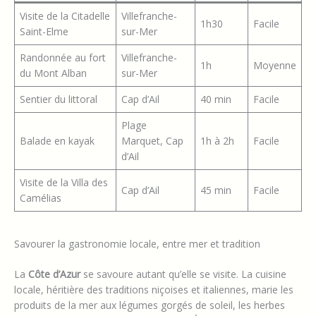
Visite de la Citadelle
Villefranche-
1h30
Facile
Saint-Elme
sur-Mer
Randonnée au fort
Villefranche-
1h
Moyenne
du Mont Alban
sur-Mer
Sentier du littoral
Cap d’Ail
40 min
Facile
Plage
Balade en kayak
Marquet, Cap
1h à 2h
Facile
d’Ail
Visite de la Villa des
Cap d’Ail
45 min
Facile
Camélias
Savourer la gastronomie locale, entre mer et tradition
La
Côte d’Azur
se savoure autant qu’elle se visite. La cuisine
locale, héritière des traditions niçoises et italiennes, marie les
produits de la mer aux légumes gorgés de soleil, les herbes