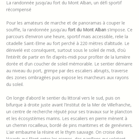
La randonnée jusqu’au fort du Mont Alban, un défi sportif
récompensé
Pour les amateurs de marche et de panoramas à couper le
souffle, la randonnée jusqu’au
fort du Mont Alban
s’impose. Ce
parcours d’environ une heure, sportif mais accessible, relie la
citadelle Saint-Elme au fort perché à 220 mètres d’altitude. Le
dénivelé est conséquent, surtout sous le soleil de midi, d’où
l’intérêt de partir en fin d’après-midi pour profiter de la lumière
dorée et d’un coucher de soleil mémorable. Le sentier démarre
au niveau du port, grimpe par des escaliers abrupts, traverse
des zones ombragées puis expose les marcheurs aux rayons
du soleil.
On longe d’abord le sentier du littoral vers le sud, puis on
bifurque à droite juste avant l’Institut de la Mer de Villefranche,
un centre de recherche réputé pour ses travaux sur le plancton
et les écosystèmes marins. Les escaliers en pierre mènent à
un chemin rocailleux, bordé de pins maritimes et de genévriers.
L’air embaume la résine et le thym sauvage. On croise des
lézards qui filent entre les pierres, des papillons qui voletent