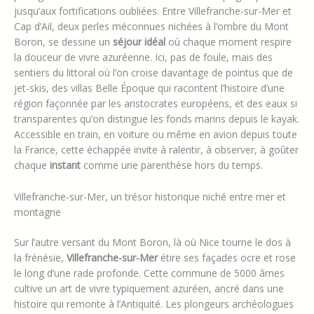
jusqu’aux fortifications oubliées. Entre Villefranche-sur-Mer et
Cap d’Ail, deux perles méconnues nichées à l’ombre du Mont
Boron, se dessine un
séjour idéal
où chaque moment respire
la douceur de vivre azuréenne. Ici, pas de foule, mais des
sentiers du littoral où l’on croise davantage de pointus que de
jet-skis, des villas Belle Époque qui racontent l’histoire d’une
région façonnée par les aristocrates européens, et des eaux si
transparentes qu’on distingue les fonds marins depuis le kayak.
Accessible en train, en voiture ou même en avion depuis toute
la France, cette échappée invite à ralentir, à observer, à goûter
chaque
instant
comme une parenthèse hors du temps.
Villefranche-sur-Mer, un trésor historique niché entre mer et
montagne
Sur l’autre versant du Mont Boron, là où Nice tourne le dos à
la frénésie,
Villefranche-sur-Mer
étire ses façades ocre et rose
le long d’une rade profonde. Cette commune de 5000 âmes
cultive un art de vivre typiquement azuréen, ancré dans une
histoire qui remonte à l’Antiquité. Les plongeurs archéologues