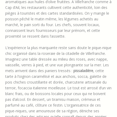
aromatiques aux huiles d’olive fruitées. À Villefranche comme à
Cap d’Ail, les restaurants cultivent cette authenticité, loin des
pièges à touristes et des cartes standardisées. On y mange le
poisson pêché le matin même, les légumes achetés au
marché, le pain sorti du four. Les chefs, souvent locaux,
connaissent leurs fournisseurs par leur prénom, et cette
proximité se ressent dans l’assiette.
L’expérience la plus marquante reste sans doute le pique-nique
chic organisé dans la roseraie de la citadelle de Villefranche.
Imaginez une table dressée au milieu des roses, avec nappe,
vaisselle, verres à pied, et une vue plongeante sur la mer. Les
mets arrivent dans des paniers tressés :
pissaladière
, cette
tarte à l’oignon caramélisé et aux anchois, socca, galette de
pois chiches croustillante et dorée, charcuterie artisanale du
terroir, focaccia italienne moelleuse. Le tout est arrosé d’un vin
blanc frais, ou de boissons locales pour ceux qui ne boivent
pas d’alcool. En dessert, un tiramisu maison, crémeux et
parfumé au café, clôture ce festin. L’organisatrice de ces
pique-niques, une amoureuse de sa région, déniche ses
produits chez des artisans qu’elle connaît depuis des années,