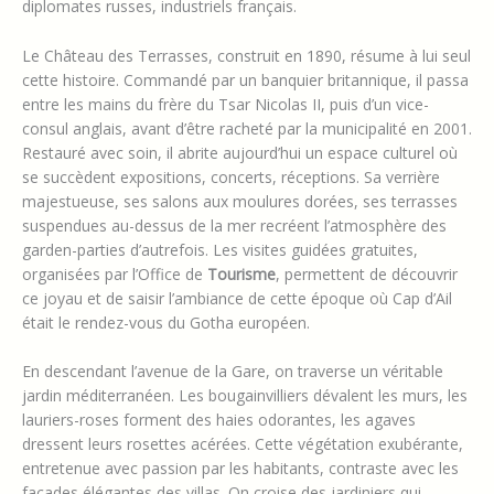
diplomates russes, industriels français.
Le Château des Terrasses, construit en 1890, résume à lui seul
cette histoire. Commandé par un banquier britannique, il passa
entre les mains du frère du Tsar Nicolas II, puis d’un vice-
consul anglais, avant d’être racheté par la municipalité en 2001.
Restauré avec soin, il abrite aujourd’hui un espace culturel où
se succèdent expositions, concerts, réceptions. Sa verrière
majestueuse, ses salons aux moulures dorées, ses terrasses
suspendues au-dessus de la mer recréent l’atmosphère des
garden-parties d’autrefois. Les visites guidées gratuites,
organisées par l’Office de
Tourisme
, permettent de découvrir
ce joyau et de saisir l’ambiance de cette époque où Cap d’Ail
était le rendez-vous du Gotha européen.
En descendant l’avenue de la Gare, on traverse un véritable
jardin méditerranéen. Les bougainvilliers dévalent les murs, les
lauriers-roses forment des haies odorantes, les agaves
dressent leurs rosettes acérées. Cette végétation exubérante,
entretenue avec passion par les habitants, contraste avec les
façades élégantes des villas. On croise des jardiniers qui