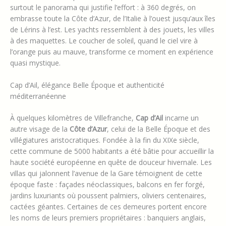
surtout le panorama qui justifie l’effort : à 360 degrés, on
embrasse toute la Côte d’Azur, de l’Italie à l’ouest jusqu’aux îles
de Lérins à l’est. Les yachts ressemblent à des jouets, les villes
à des maquettes. Le coucher de soleil, quand le ciel vire à
l’orange puis au mauve, transforme ce moment en expérience
quasi mystique.
Cap d’Ail, élégance Belle Époque et authenticité
méditerranéenne
À quelques kilomètres de Villefranche,
Cap d’Ail
incarne un
autre visage de la
Côte d’Azur
, celui de la Belle Époque et des
villégiatures aristocratiques. Fondée à la fin du XIXe siècle,
cette commune de 5000 habitants a été bâtie pour accueillir la
haute société européenne en quête de douceur hivernale. Les
villas qui jalonnent l’avenue de la Gare témoignent de cette
époque faste : façades néoclassiques, balcons en fer forgé,
jardins luxuriants où poussent palmiers, oliviers centenaires,
cactées géantes. Certaines de ces demeures portent encore
les noms de leurs premiers propriétaires : banquiers anglais,