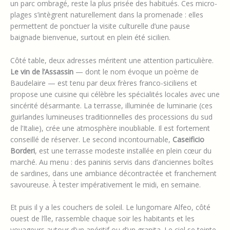
un parc ombragé, reste la plus prisée des habitués. Ces micro-
plages s’intègrent naturellement dans la promenade : elles
permettent de ponctuer la visite culturelle d’une pause
baignade bienvenue, surtout en plein été sicilien.
Côté table, deux adresses méritent une attention particulière.
Le vin de l’Assassin
— dont le nom évoque un poème de
Baudelaire — est tenu par deux frères franco-siciliens et
propose une cuisine qui célèbre les spécialités locales avec une
sincérité désarmante. La terrasse, illuminée de luminarie (ces
guirlandes lumineuses traditionnelles des processions du sud
de l’Italie), crée une atmosphère inoubliable. Il est fortement
conseillé de réserver. Le second incontournable,
Caseificio
Borderi
, est une terrasse modeste installée en plein cœur du
marché. Au menu : des paninis servis dans d’anciennes boîtes
de sardines, dans une ambiance décontractée et franchement
savoureuse. À tester impérativement le midi, en semaine.
Et puis il y a les couchers de soleil. Le lungomare Alfeo, côté
ouest de l’île, rassemble chaque soir les habitants et les
voyageurs autour d’un apéritif ou d’un granita. Le ciel se teinte