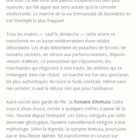
une liste. La ville offre une palette d’expériences bien plus
nuancée, qui fait appel aux sens autant qu’à la curiosité
intellectuelle. Le marché de la via Emmanuele de Benedictis en
est l’exemple le plus frappant.
Tous les matins — sauf le dimanche — cette artère se
transforme en un bazar méditerranéen d’une vitalité
débordante. Les étals débordent de pistaches de Bronte, de
tomates séchées, de citrons aux parfums intenses, d’épices
venues d’ailleurs. Le poissonnier qui s’époumone, les
marchandes qui négocient à voix haute, les arômes qui se
mélangent dans l’air chaud : ce marché est l’un des spectacles
les plus authentiques de toute la Sicile orientale. Même sans
rien acheter, il vaut le détour rien que pour l’ambiance.
Autre secret bien gardé de l’île : la
fontaine d’Aretusa
. Cette
source d’eau douce, nichée à quelques mètres à peine de la
mer, fascine depuis l’Antiquité. Les Grecs, intrigués par cette
anomalie géologique, l’avaient naturellement intégrée à leur
mythologie. Selon la légende, la nymphe Aretusa, poursuivie
par le dieu-fleuve Alphée, fut transformée en source par