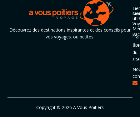
Lie
rap
Lie
util
Voy
Men
Découvrez des destinations inspirantes et des conseils pour
Vac
lég
vos voyages. ou petites.
Con
Pla
du
site
No
con
Copyright © 2026 A Vous Poitiers