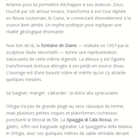
Artémis pour lui permettre d’échapper à ses avances. Zeus,
touché par cet amour tenace, transforma à son tour Alphée
en fleuve souterrain, le Ciane, le connectant éternellement à la
source bien-aimée. Un mythe poétique pour expliquer une
réalité géologique étonnante.
Non loin de là, la
fontaine de Diane
— réalisée en 1907 par le
sculpteur Giulio Moschetti — donne une représentation
saisissante de cette même légende. La déesse y est figurée
transformant Aretusa allongée à ses pieds en source d’eau.
L’ouvrage est d’une beauté sobre et mérite qu’on s’y attarde
quelques minutes.
Se baigner, manger, s’attarder : la dolce vita syracusaine
Ortigia n’a pas de grande plage au sens classique du terme,
mais plusieurs petites criques et plateformes rocheuses
ponctuent le littoral de l’île. La
Spiaggia di Cala Rossa
, en
galets, offre une baignade agréable. La Spiaggetta della Marina
in Ortigia, avec ses quelques mètres de sable véritable devant