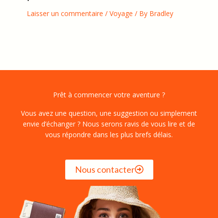
Laisser un commentaire
/
Voyage
/ By
Bradley
Prêt à commencer votre aventure ?
Vous avez une question, une suggestion ou simplement
envie d’échanger ? Nous serons ravis de vous lire et de
vous répondre dans les plus brefs délais.
Nous contacter