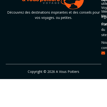
util
Voy
Men
Découvrez des destinations inspirantes et des conseils pour
Vac
lég
vos voyages. ou petites.
Con
Pla
du
site
No
con
Copyright © 2026 A Vous Poitiers