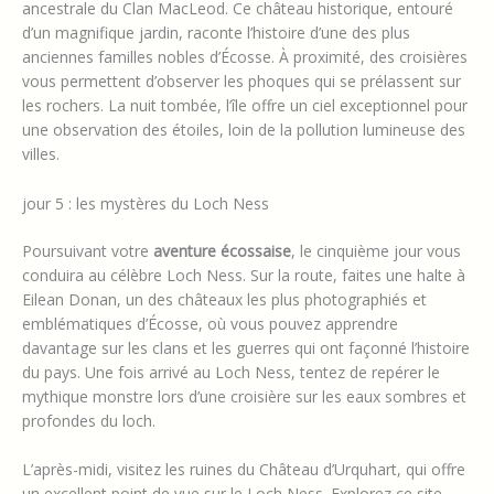
ancestrale du Clan MacLeod. Ce château historique, entouré
d’un magnifique jardin, raconte l’histoire d’une des plus
anciennes familles nobles d’Écosse. À proximité, des croisières
vous permettent d’observer les phoques qui se prélassent sur
les rochers. La nuit tombée, l’île offre un ciel exceptionnel pour
une observation des étoiles, loin de la pollution lumineuse des
villes.
jour 5 : les mystères du Loch Ness
Poursuivant votre
aventure écossaise
, le cinquième jour vous
conduira au célèbre Loch Ness. Sur la route, faites une halte à
Eilean Donan, un des châteaux les plus photographiés et
emblématiques d’Écosse, où vous pouvez apprendre
davantage sur les clans et les guerres qui ont façonné l’histoire
du pays. Une fois arrivé au Loch Ness, tentez de repérer le
mythique monstre lors d’une croisière sur les eaux sombres et
profondes du loch.
L’après-midi, visitez les ruines du Château d’Urquhart, qui offre
un excellent point de vue sur le Loch Ness. Explorez ce site