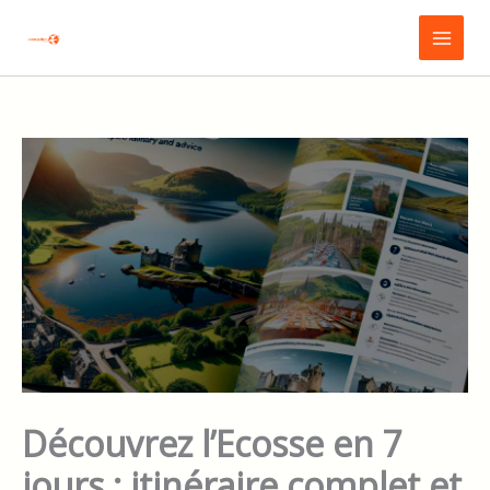
Aller
Main
au
Menu
contenu
Découvrez l’Ecosse en 7
jours : itinéraire complet et