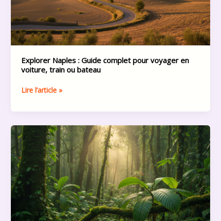
voyager
en
voiture,
train
ou
bateau
Explorer Naples : Guide complet pour voyager en
voiture, train ou bateau
Lire l’article »
Le
Costa
Rica
:
un
modèle
d’écologie
ou
un