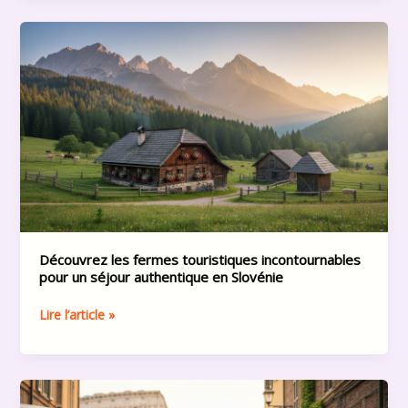
Découvrez
les
fermes
touristiques
incontournables
pour
un
séjour
authentique
en
Slovénie
Découvrez les fermes touristiques incontournables
pour un séjour authentique en Slovénie
Lire l’article »
Explorer