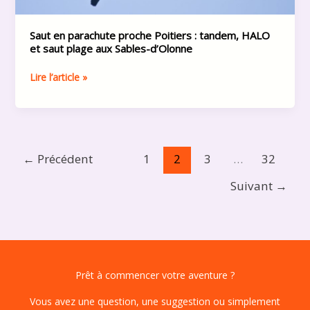
plage
aux
Saut en parachute proche Poitiers : tandem, HALO
Sables-
et saut plage aux Sables-d’Olonne
d’Olonne
Lire l’article »
←
Précédent
1
2
3
…
32
Suivant
→
Prêt à commencer votre aventure ?
Vous avez une question, une suggestion ou simplement