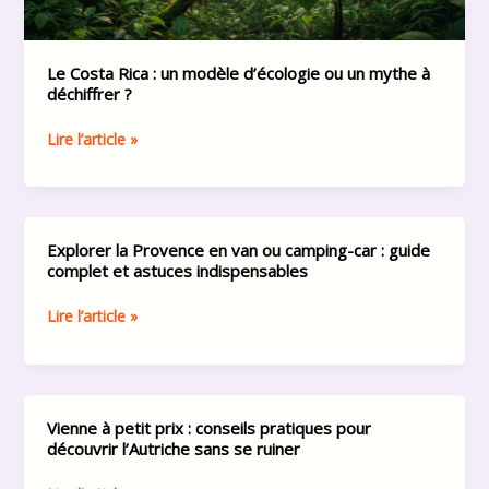
mythe
à
déchiffrer
Le Costa Rica : un modèle d’écologie ou un mythe à
?
déchiffrer ?
Lire l’article »
Explorer la Provence en van ou camping-car : guide
Explorer
complet et astuces indispensables
la
Provence
Lire l’article »
en
van
ou
camping-
car
Vienne à petit prix : conseils pratiques pour
Vienne
:
découvrir l’Autriche sans se ruiner
à
guide
petit