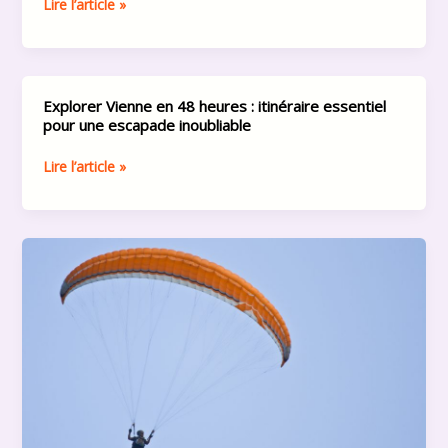
complet
Lire l’article »
prix
et
:
astuces
conseils
indispensables
pratiques
pour
Explorer Vienne en 48 heures : itinéraire essentiel
Explorer
découvrir
pour une escapade inoubliable
Vienne
l’Autriche
en
sans
Lire l’article »
48
se
heures
ruiner
:
itinéraire
Saut
essentiel
en
pour
parachute
une
proche
escapade
Poitiers
inoubliable
:
tandem,
HALO
et
saut