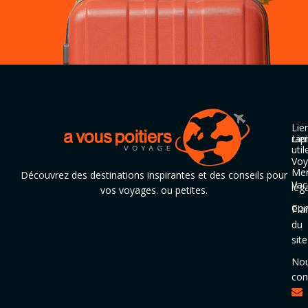
Lie
rap
Lie
util
Voy
Men
Découvrez des destinations inspirantes et des conseils pour
Vac
lég
vos voyages. ou petites.
Con
Pla
du
site
No
con