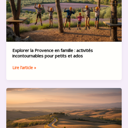
famille
:
activités
incontournables
pour
petits
et
ados
Explorer la Provence en famille : activités
incontournables pour petits et ados
Lire l’article »
Explorer
Naples
:
Guide
complet
pour