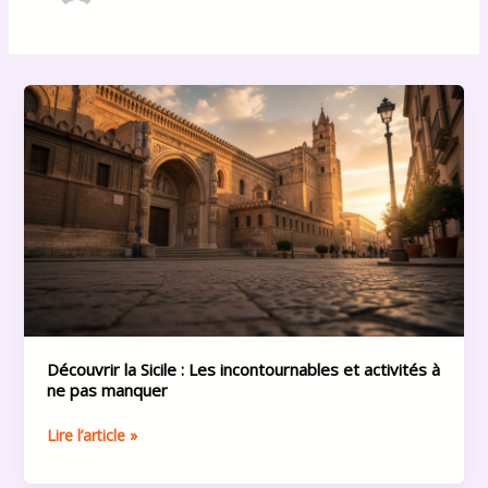
Découvrir
la
Sicile
:
Les
incontournables
et
activités
à
ne
pas
manquer
Découvrir la Sicile : Les incontournables et activités à
ne pas manquer
Lire l’article »