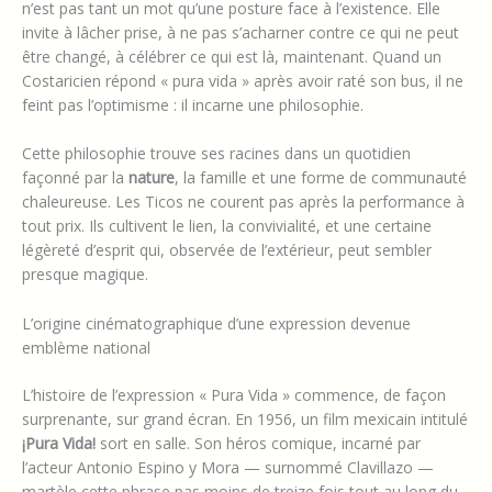
n’est pas tant un mot qu’une posture face à l’existence. Elle
invite à lâcher prise, à ne pas s’acharner contre ce qui ne peut
être changé, à célébrer ce qui est là, maintenant. Quand un
Costaricien répond « pura vida » après avoir raté son bus, il ne
feint pas l’optimisme : il incarne une philosophie.
Cette philosophie trouve ses racines dans un quotidien
façonné par la
nature
, la famille et une forme de communauté
chaleureuse. Les Ticos ne courent pas après la performance à
tout prix. Ils cultivent le lien, la convivialité, et une certaine
légèreté d’esprit qui, observée de l’extérieur, peut sembler
presque magique.
L’origine cinématographique d’une expression devenue
emblème national
L’histoire de l’expression « Pura Vida » commence, de façon
surprenante, sur grand écran. En 1956, un film mexicain intitulé
¡Pura Vida!
sort en salle. Son héros comique, incarné par
l’acteur Antonio Espino y Mora — surnommé Clavillazo —
martèle cette phrase pas moins de treize fois tout au long du