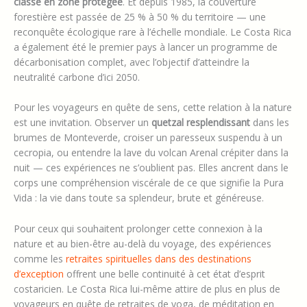
classé en zone protégée
. Et depuis 1985, la couverture
forestière est passée de 25 % à 50 % du territoire — une
reconquête écologique rare à l’échelle mondiale. Le Costa Rica
a également été le premier pays à lancer un programme de
décarbonisation complet, avec l’objectif d’atteindre la
neutralité carbone d’ici 2050.
Pour les voyageurs en quête de sens, cette relation à la nature
est une invitation. Observer un
quetzal resplendissant
dans les
brumes de Monteverde, croiser un paresseux suspendu à un
cecropia, ou entendre la lave du volcan Arenal crépiter dans la
nuit — ces expériences ne s’oublient pas. Elles ancrent dans le
corps une compréhension viscérale de ce que signifie la Pura
Vida : la vie dans toute sa splendeur, brute et généreuse.
Pour ceux qui souhaitent prolonger cette connexion à la
nature et au bien-être au-delà du voyage, des expériences
comme les
retraites spirituelles dans des destinations
d’exception
offrent une belle continuité à cet état d’esprit
costaricien. Le Costa Rica lui-même attire de plus en plus de
voyageurs en quête de retraites de yoga, de méditation en