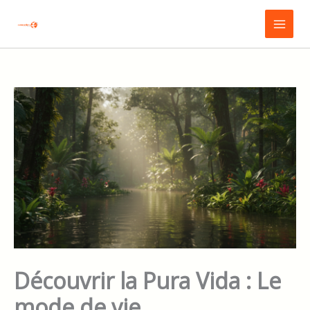
Aller
Main
au
Menu
contenu
Découvrir la Pura Vida : Le
mode de vie