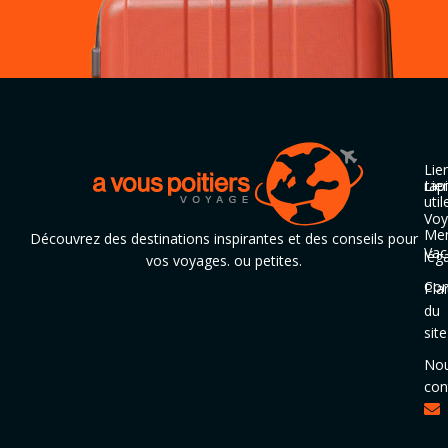
Lie
rap
Lie
util
Voy
Men
Découvrez des destinations inspirantes et des conseils pour
Vac
lég
vos voyages. ou petites.
Con
Pla
du
site
No
con