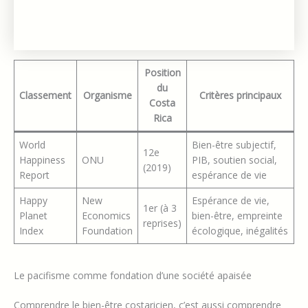
Position
du
Classement
Organisme
Critères principaux
Costa
Rica
World
Bien-être subjectif,
12e
Happiness
ONU
PIB, soutien social,
(2019)
Report
espérance de vie
Happy
New
Espérance de vie,
1er (à 3
Planet
Economics
bien-être, empreinte
reprises)
Index
Foundation
écologique, inégalités
Le pacifisme comme fondation d’une société apaisée
Comprendre le bien-être costaricien, c’est aussi comprendre